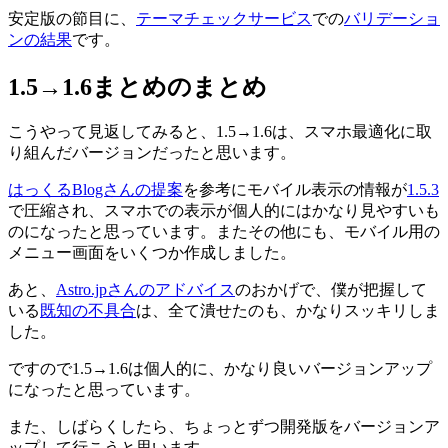
安定版の節目に、
テーマチェックサービス
での
バリデーショ
ンの結果
です。
1.5→1.6まとめのまとめ
こうやって見返してみると、1.5→1.6は、スマホ最適化に取
り組んだバージョンだったと思います。
はっくるBlogさんの提案
を参考にモバイル表示の情報が
1.5.3
で圧縮され、スマホでの表示が個人的にはかなり見やすいも
のになったと思っています。またその他にも、モバイル用の
メニュー画面をいくつか作成しました。
あと、
Astro.jpさんのアドバイス
のおかげで、僕が把握して
いる
既知の不具合
は、全て潰せたのも、かなりスッキリしま
した。
ですので1.5→1.6は個人的に、かなり良いバージョンアップ
になったと思っています。
また、しばらくしたら、ちょっとずつ開発版をバージョンア
ップして行こうと思います。