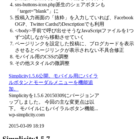
sns-buttons-icon.php派生のシェアボタンも
「target=”blank”」に
投稿入力画面の「抜粋」を入力していれば、Facebook
OGP、Twitter CardsのDescriptionでも利用
</body>手前で呼び出せそうなJavaScriptファイルを1つ
ずつ試しながら移動させていく
ページリンクを設定した投稿に、ブログカードを表示
させるとページリンクが表示されない不具合修正
モバイル用のCSSの調整
その他スタイルの微調整
Simplicity1.5.6公開。モバイル用にバイラ
ルボタンとモーダルメニューを機能追
加。
Simplicityを1.5.6 20150309にバージョンア
ップしました。 今回の主な変更点は以
下。 モバイルにもバイラルボタン機能...
wp-simplicity.com
2015-03-09 18:19