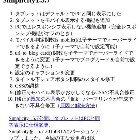
Simplicity1.5.7
タブレットはデフォルトでPCと同じ表示にした
タブレットをモバイル表示する機能も追加
PCではレスポンシブ表示しない機能追加（完全レスポ
ンシブ機能がオフのとき）
モバイル判定関数is_mobile()は子テーマでオーバーライ
ドできるように（子テーマで自前で設定可能）
url_to_blog_card() 関数を子テーマでオーバーライドで
きるように変更（子テーマでブログカードを自前で設
定できるように）
設定のキャプションを変更
タイトル下シェアボタン間隔のスタイル修正
CSSの調整
[修正a]モバイル表示がおかしくなるCSSの不具合修正
[修正b]
既知の不具合
の「link」パーマリンクが作成で
きない不具合修正（
原因と解決方法
）
Simplicity1.5.7公開。タブレットはPCと同
等表示に仕様変更。
Simplicityを1.5.7 20150312にバージョンア
ップしました。 今回の主な変更点は以