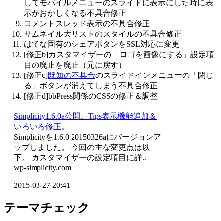
してモバイルメニューのスライドに表示にした時に表
示がおかしくなる不具合修正
コメントスレッド表示の不具合修正
サムネイル大リストのスタイルの不具合修正
はてな固有のシェアボタンをSSL対応に変更
[修正b]カスタマイザーの「ロゴを画像にする」設定項
目の廃止を廃止（元に戻す）
[修正c]
既知の不具合
のスライドインメニューの「閉じ
る」ボタンが消えてしまう不具合修正
[修正d]bbPress関係のCSSの修正＆調整
Simplicity1.6.0a公開。Tips表示機能追加＆
いろいろ修正。
Simplicityを1.6.0 20150326aにバージョンア
ップしました。 今回の主な変更点は以
下。 カスタマイザーの設定項目に詳...
wp-simplicity.com
2015-03-27 20:41
テーマチェック