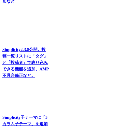
加など
Simplicity2.3.8公開。投
稿一覧リストに「タグ」
と「投稿者」で絞り込み
できる機能を追加。AMP
不具合修正など。
Simplicity子テーマに「3
カラム子テーマ」を追加