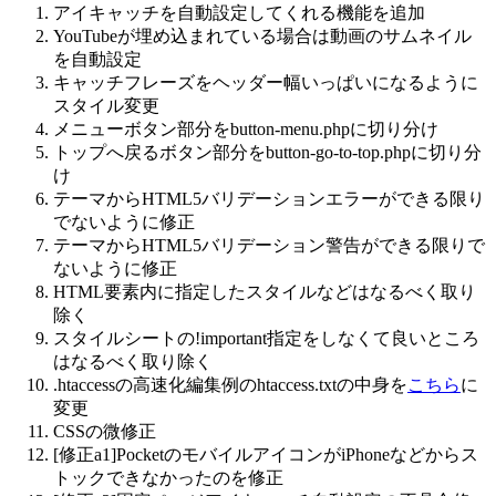
アイキャッチを自動設定してくれる機能を追加
YouTubeが埋め込まれている場合は動画のサムネイル
を自動設定
キャッチフレーズをヘッダー幅いっぱいになるように
スタイル変更
メニューボタン部分をbutton-menu.phpに切り分け
トップへ戻るボタン部分をbutton-go-to-top.phpに切り分
け
テーマからHTML5バリデーションエラーができる限り
でないように修正
テーマからHTML5バリデーション警告ができる限りで
ないように修正
HTML要素内に指定したスタイルなどはなるべく取り
除く
スタイルシートの!important指定をしなくて良いところ
はなるべく取り除く
.htaccessの高速化編集例のhtaccess.txtの中身を
こちら
に
変更
CSSの微修正
[修正a1]PocketのモバイルアイコンがiPhoneなどからス
トックできなかったのを修正