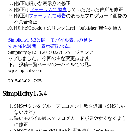
[修正b]細かな表示崩れ修正
[修正c]
フォーラムで助言
していただいた箇所を修正
[修正d]
フォーラムで報告
のあったブログカード画像の
不具合修正
[修正e]Google＋のリンクにrel=”publisher”属性を挿入
Simplicity1.5.3公開。モバイル表示の見や
すさ強化週間、表示確認求ム。
Simplicityを1.5.3 20150227にバージョンア
ップしました。 今回の主な変更点は以
下。 投稿一覧ページのモバイルでの見...
wp-simplicity.com
2015-03-02 17:05
Simplicity1.5.4
SNSボタンをグループにコメント数を追加（SNSじゃ
ないけど）
狭いモバイル端末でプログカードが見やすくなるよう
に修正
SNSのAll in One SEO Pack対応を廃止（Wordpress