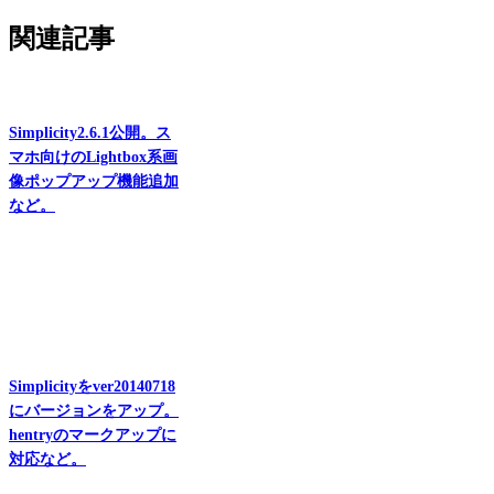
関連記事
Simplicity2.6.1公開。ス
マホ向けのLightbox系画
像ポップアップ機能追加
など。
Simplicityをver20140718
にバージョンをアップ。
hentryのマークアップに
対応など。