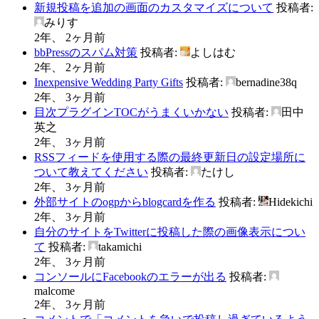
新規投稿を追加の画面のカスタマイズについて
投稿者:
みりす
2年、 2ヶ月前
bbPressのスパム対策
投稿者:
よしはむ
2年、 2ヶ月前
Inexpensive Wedding Party Gifts
投稿者:
bernadine38q
2年、 3ヶ月前
目次プラグインTOCがうまくいかない
投稿者:
田中
英之
2年、 3ヶ月前
RSSフィードを使用する際の最終更新日の設定場所に
ついて教えてください
投稿者:
たけし
2年、 3ヶ月前
外部サイトのogpからblogcardを作る
投稿者:
Hidekichi
2年、 3ヶ月前
自分のサイトをTwitterに投稿した際の画像表示につい
て
投稿者:
takamichi
2年、 3ヶ月前
コンソールにFacebookのエラーが出る
投稿者:
malcome
2年、 3ヶ月前