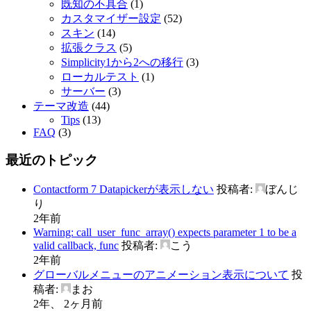
既知の不具合
(1)
カスタマイザー設定
(52)
スキン
(14)
拡張クラス
(5)
Simplicity1から2への移行
(3)
ローカルテスト
(1)
サーバー
(3)
テーマ改造
(44)
Tips
(13)
FAQ
(3)
最近のトピック
Contactform 7 Datapickerが表示しない
投稿者:
ぼんじ
り
2年前
Warning: call_user_func_array() expects parameter 1 to be a
valid callback, func
投稿者:
こう
2年前
グローバルメニューのアニメーション表示について
投
稿者:
まお
2年、 2ヶ月前