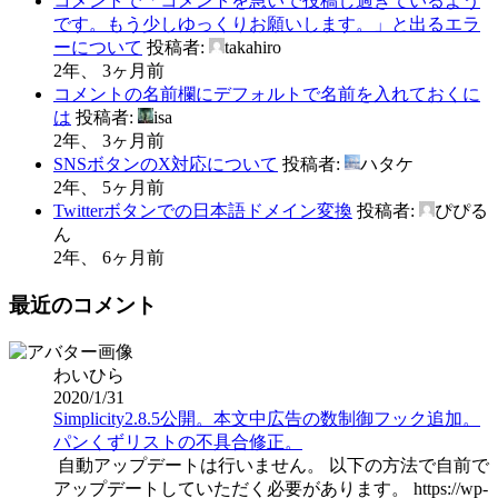
コメントで「コメントを急いで投稿し過ぎているよう
です。もう少しゆっくりお願いします。」と出るエラ
ーについて
投稿者:
takahiro
2年、 3ヶ月前
コメントの名前欄にデフォルトで名前を入れておくに
は
投稿者:
isa
2年、 3ヶ月前
SNSボタンのX対応について
投稿者:
ハタケ
2年、 5ヶ月前
Twitterボタンでの日本語ドメイン変換
投稿者:
ぴぴる
ん
2年、 6ヶ月前
最近のコメント
わいひら
2020/1/31
Simplicity2.8.5公開。本文中広告の数制御フック追加。
パンくずリストの不具合修正。
自動アップデートは行いません。 以下の方法で自前で
アップデートしていただく必要があります。 https://wp-