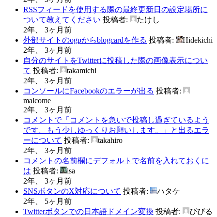
RSSフィードを使用する際の最終更新日の設定場所に
ついて教えてください
投稿者:
たけし
2年、 3ヶ月前
外部サイトのogpからblogcardを作る
投稿者:
Hidekichi
2年、 3ヶ月前
自分のサイトをTwitterに投稿した際の画像表示につい
て
投稿者:
takamichi
2年、 3ヶ月前
コンソールにFacebookのエラーが出る
投稿者:
malcome
2年、 3ヶ月前
コメントで「コメントを急いで投稿し過ぎているよう
です。もう少しゆっくりお願いします。」と出るエラ
ーについて
投稿者:
takahiro
2年、 3ヶ月前
コメントの名前欄にデフォルトで名前を入れておくに
は
投稿者:
isa
2年、 3ヶ月前
SNSボタンのX対応について
投稿者:
ハタケ
2年、 5ヶ月前
Twitterボタンでの日本語ドメイン変換
投稿者:
ぴぴる