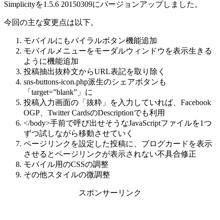
Simplicityを1.5.6 20150309にバージョンアップしました。
今回の主な変更点は以下。
モバイルにもバイラルボタン機能追加
モバイルメニューをモーダルウィンドウを表示生きる
ように機能追加
投稿抽出抜粋文からURL表記を取り除く
sns-buttons-icon.php派生のシェアボタンも
「target=”blank”」に
投稿入力画面の「抜粋」を入力していれば、Facebook
OGP、Twitter CardsのDescriptionでも利用
</body>手前で呼び出せそうなJavaScriptファイルを1つ
ずつ試しながら移動させていく
ページリンクを設定した投稿に、ブログカードを表示
させるとページリンクが表示されない不具合修正
モバイル用のCSSの調整
その他スタイルの微調整
スポンサーリンク