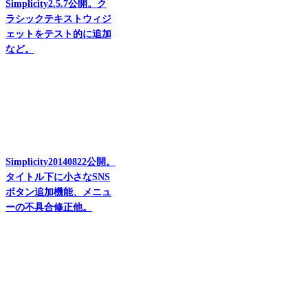
Simplicity2.5.7公開。ク
ラシックテキストウィジ
ェットをテスト的に追加
など。
Simplicity20140822公開。
タイトル下に小さなSNS
ボタン追加機能、メニュ
ーの不具合修正他。