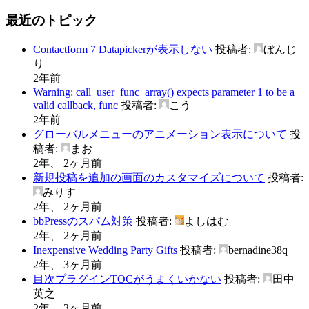
最近のトピック
Contactform 7 Datapickerが表示しない
投稿者:
ぼんじ
り
2年前
Warning: call_user_func_array() expects parameter 1 to be a
valid callback, func
投稿者:
こう
2年前
グローバルメニューのアニメーション表示について
投
稿者:
まお
2年、 2ヶ月前
新規投稿を追加の画面のカスタマイズについて
投稿者:
みりす
2年、 2ヶ月前
bbPressのスパム対策
投稿者:
よしはむ
2年、 2ヶ月前
Inexpensive Wedding Party Gifts
投稿者:
bernadine38q
2年、 3ヶ月前
目次プラグインTOCがうまくいかない
投稿者:
田中
英之
2年、 3ヶ月前