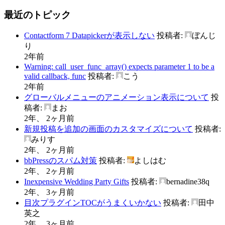
最近のトピック
Contactform 7 Datapickerが表示しない
投稿者:
ぼんじ
り
2年前
Warning: call_user_func_array() expects parameter 1 to be a
valid callback, func
投稿者:
こう
2年前
グローバルメニューのアニメーション表示について
投
稿者:
まお
2年、 2ヶ月前
新規投稿を追加の画面のカスタマイズについて
投稿者:
みりす
2年、 2ヶ月前
bbPressのスパム対策
投稿者:
よしはむ
2年、 2ヶ月前
Inexpensive Wedding Party Gifts
投稿者:
bernadine38q
2年、 3ヶ月前
目次プラグインTOCがうまくいかない
投稿者:
田中
英之
2年、 3ヶ月前