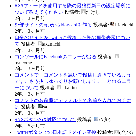
RSSフィードを使用する際の最終更新日の設定場所に
ついて教えてください
投稿者:
たけし
2年、 3ヶ月前
外部サイトのogpからblogcardを作る
投稿者:
Hidekichi
2年、 3ヶ月前
自分のサイトをTwitterに投稿した際の画像表示につい
て
投稿者:
takamichi
2年、 3ヶ月前
コンソールにFacebookのエラーが出る
投稿者:
malcome
2年、 3ヶ月前
コメントで「コメントを急いで投稿し過ぎているよう
です。もう少しゆっくりお願いします。」と出るエラ
ーについて
投稿者:
takahiro
2年、 3ヶ月前
コメントの名前欄にデフォルトで名前を入れておくに
は
投稿者:
isa
2年、 3ヶ月前
SNSボタンのX対応について
投稿者:
ハタケ
2年、 5ヶ月前
Twitterボタンでの日本語ドメイン変換
投稿者:
ぴぴる