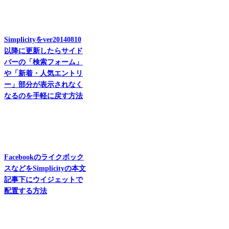
Simplicityをver20140810
以降に更新したらサイド
バーの「検索フォーム」
や「新着・人気エントリ
ー」部分が表示されなく
なるのを手軽に戻す方法
Facebookのライクボック
スなどをSimplicityの本文
記事下にウイジェットで
配置する方法