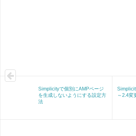
Simplicityで個別にAMPページ
Simpli
を生成しないようにする設定方
～2.4
法