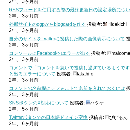
2年、 3ヶ月前
RSSフィードを使用する際の最終更新日の設定場所につ
2年、 3ヶ月前
外部サイトのogpからblogcardを作る
投稿者:
Hidekichi
2年、 3ヶ月前
自分のサイトをTwitterに投稿した際の画像表示について
投
2年、 3ヶ月前
コンソールにFacebookのエラーが出る
投稿者:
malcom
2年、 3ヶ月前
コメントで「コメントを急いで投稿し過ぎているようです
と出るエラーについて
投稿者:
takahiro
2年、 3ヶ月前
コメントの名前欄にデフォルトで名前を入れておくには
投
2年、 3ヶ月前
SNSボタンのX対応について
投稿者:
ハタケ
2年、 5ヶ月前
Twitterボタンでの日本語ドメイン変換
投稿者:
ぴぴるん
2年、 6ヶ月前