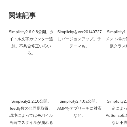
関連記事
Simplicity2.6.0.8公開。タ
Simplicityをver20140727
Simplicit
イトル文字カウンター追
にバージョンアップ。子
メント欄の伸
加。不具合修正いろい
テーマも。
張クラス
ろ。
Simplicity1.2.10公開。
Simplicity2.4.0a公開。
Simplicit
feedly数の非同期取得、
AMPをアプリーチに対応
定によっ
環境によってはモバイル
など。
AdSens
画面でスタイルが崩れる
ない不