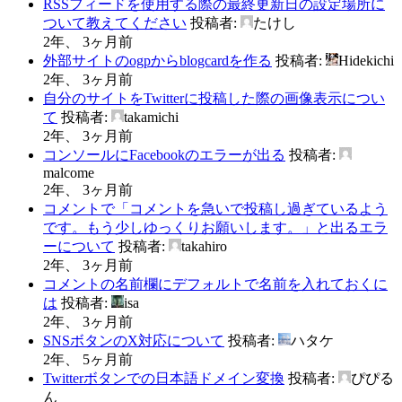
RSSフィードを使用する際の最終更新日の設定場所に
ついて教えてください
投稿者:
たけし
2年、 3ヶ月前
外部サイトのogpからblogcardを作る
投稿者:
Hidekichi
2年、 3ヶ月前
自分のサイトをTwitterに投稿した際の画像表示につい
て
投稿者:
takamichi
2年、 3ヶ月前
コンソールにFacebookのエラーが出る
投稿者:
malcome
2年、 3ヶ月前
コメントで「コメントを急いで投稿し過ぎているよう
です。もう少しゆっくりお願いします。」と出るエラ
ーについて
投稿者:
takahiro
2年、 3ヶ月前
コメントの名前欄にデフォルトで名前を入れておくに
は
投稿者:
isa
2年、 3ヶ月前
SNSボタンのX対応について
投稿者:
ハタケ
2年、 5ヶ月前
Twitterボタンでの日本語ドメイン変換
投稿者:
ぴぴる
ん