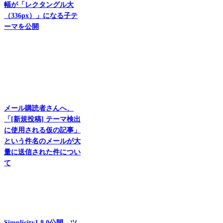
幅が「レクタングル大
（336px）」になる子テ
ーマを公開
メール購読者さんへ、
「[新規投稿] テーマ検出
に使用される仮の記事」
という件名のメールが大
量に送信された件につい
て
Simplicity1.8.0公開。ツ