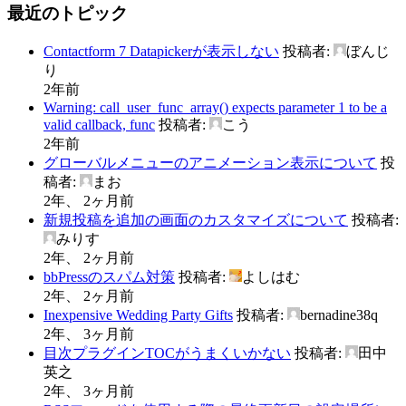
最近のトピック
Contactform 7 Datapickerが表示しない
投稿者:
ぼんじ
り
2年前
Warning: call_user_func_array() expects parameter 1 to be a
valid callback, func
投稿者:
こう
2年前
グローバルメニューのアニメーション表示について
投
稿者:
まお
2年、 2ヶ月前
新規投稿を追加の画面のカスタマイズについて
投稿者:
みりす
2年、 2ヶ月前
bbPressのスパム対策
投稿者:
よしはむ
2年、 2ヶ月前
Inexpensive Wedding Party Gifts
投稿者:
bernadine38q
2年、 3ヶ月前
目次プラグインTOCがうまくいかない
投稿者:
田中
英之
2年、 3ヶ月前