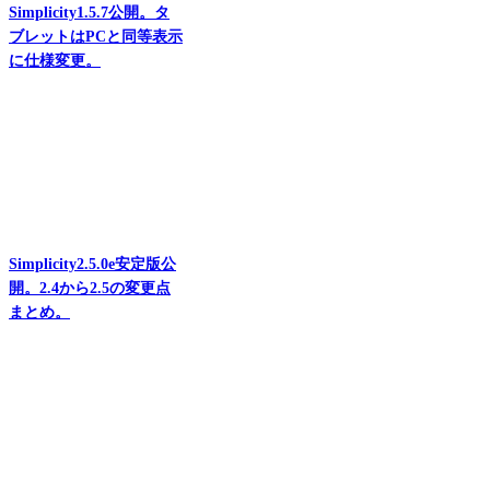
Simplicity1.5.7公開。タ
ブレットはPCと同等表示
に仕様変更。
Simplicity2.5.0e安定版公
開。2.4から2.5の変更点
まとめ。