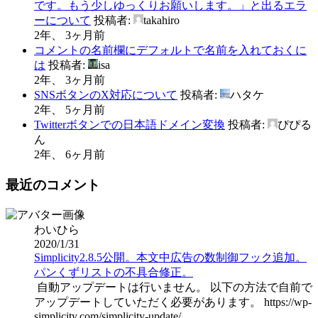
です。もう少しゆっくりお願いします。」と出るエラ
ーについて
投稿者:
takahiro
2年、 3ヶ月前
コメントの名前欄にデフォルトで名前を入れておくに
は
投稿者:
isa
2年、 3ヶ月前
SNSボタンのX対応について
投稿者:
ハタケ
2年、 5ヶ月前
Twitterボタンでの日本語ドメイン変換
投稿者:
ぴぴる
ん
2年、 6ヶ月前
最近のコメント
わいひら
2020/1/31
Simplicity2.8.5公開。本文中広告の数制御フック追加。
パンくずリストの不具合修正。
自動アップデートは行いません。 以下の方法で自前で
アップデートしていただく必要があります。 https://wp-
simplicity.com/simplicity-update/