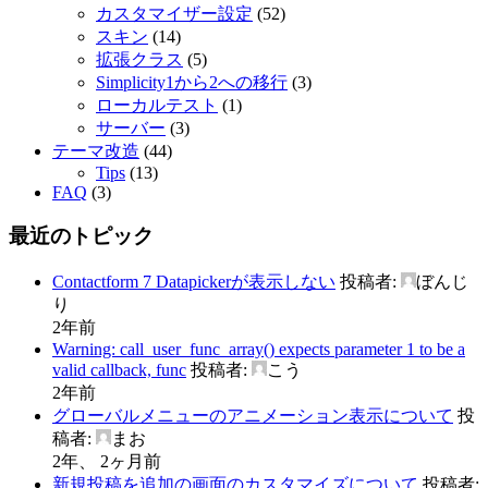
カスタマイザー設定
(52)
スキン
(14)
拡張クラス
(5)
Simplicity1から2への移行
(3)
ローカルテスト
(1)
サーバー
(3)
テーマ改造
(44)
Tips
(13)
FAQ
(3)
最近のトピック
Contactform 7 Datapickerが表示しない
投稿者:
ぼんじ
り
2年前
Warning: call_user_func_array() expects parameter 1 to be a
valid callback, func
投稿者:
こう
2年前
グローバルメニューのアニメーション表示について
投
稿者:
まお
2年、 2ヶ月前
新規投稿を追加の画面のカスタマイズについて
投稿者: