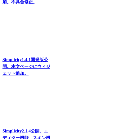
加。不具合修正。
Simplicity1.4.1開発版公
開。本文ページにウィジ
ェット追加。
Simplicity2.1.4公開。エ
ディター機能、スキン機