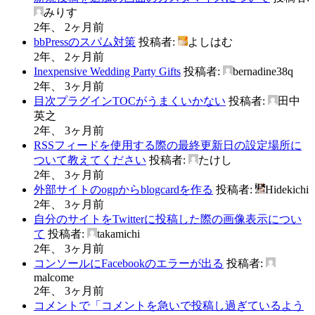
みりす
2年、 2ヶ月前
bbPressのスパム対策
投稿者:
よしはむ
2年、 2ヶ月前
Inexpensive Wedding Party Gifts
投稿者:
bernadine38q
2年、 3ヶ月前
目次プラグインTOCがうまくいかない
投稿者:
田中
英之
2年、 3ヶ月前
RSSフィードを使用する際の最終更新日の設定場所に
ついて教えてください
投稿者:
たけし
2年、 3ヶ月前
外部サイトのogpからblogcardを作る
投稿者:
Hidekichi
2年、 3ヶ月前
自分のサイトをTwitterに投稿した際の画像表示につい
て
投稿者:
takamichi
2年、 3ヶ月前
コンソールにFacebookのエラーが出る
投稿者:
malcome
2年、 3ヶ月前
コメントで「コメントを急いで投稿し過ぎているよう