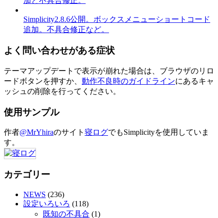
加と不具合修正。
Simplicity2.8.6公開。ボックスメニューショートコード
追加。不具合修正など。
よく問い合わせがある症状
テーマアップデートで表示が崩れた場合は、ブラウザのリロ
ードボタンを押すか、
動作不良時のガイドライン
にあるキャ
ッシュの削除を行ってください。
使用サンプル
作者
@MrYhira
のサイト
寝ログ
でもSimplicityを使用していま
す。
カテゴリー
NEWS
(236)
設定いろいろ
(118)
既知の不具合
(1)