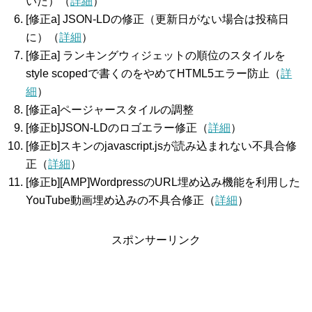
いた）（
詳細
）
[修正a] JSON-LDの修正（更新日がない場合は投稿日
に）（
詳細
）
[修正a] ランキングウィジェットの順位のスタイルを
style scopedで書くのをやめてHTML5エラー防止（
詳
細
）
[修正a]ページャースタイルの調整
[修正b]JSON-LDのロゴエラー修正（
詳細
）
[修正b]スキンのjavascript.jsが読み込まれない不具合修
正（
詳細
）
[修正b][AMP]WordpressのURL埋め込み機能を利用した
YouTube動画埋め込みの不具合修正（
詳細
）
スポンサーリンク