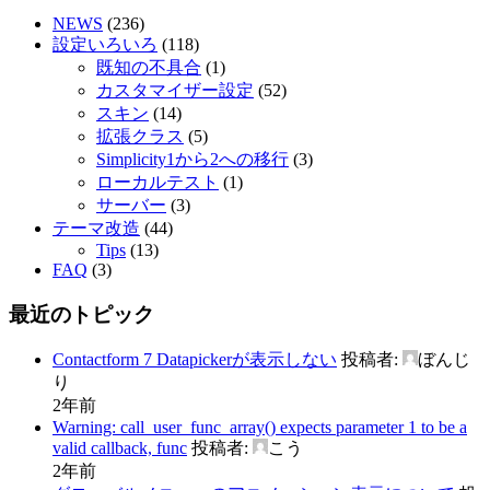
NEWS
(236)
設定いろいろ
(118)
既知の不具合
(1)
カスタマイザー設定
(52)
スキン
(14)
拡張クラス
(5)
Simplicity1から2への移行
(3)
ローカルテスト
(1)
サーバー
(3)
テーマ改造
(44)
Tips
(13)
FAQ
(3)
最近のトピック
Contactform 7 Datapickerが表示しない
投稿者:
ぼんじ
り
2年前
Warning: call_user_func_array() expects parameter 1 to be a
valid callback, func
投稿者:
こう
2年前