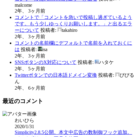
malcome
2年、 3ヶ月前
コメントで「コメントを急いで投稿し過ぎているよう
です。もう少しゆっくりお願いします。」と出るエラ
ーについて
投稿者:
takahiro
2年、 3ヶ月前
コメントの名前欄にデフォルトで名前を入れておくに
は
投稿者:
isa
2年、 3ヶ月前
SNSボタンのX対応について
投稿者:
ハタケ
2年、 5ヶ月前
Twitterボタンでの日本語ドメイン変換
投稿者:
ぴぴる
ん
2年、 6ヶ月前
最近のコメント
わいひら
2020/1/31
Simplicity2.8.5公開。本文中広告の数制御フック追加。