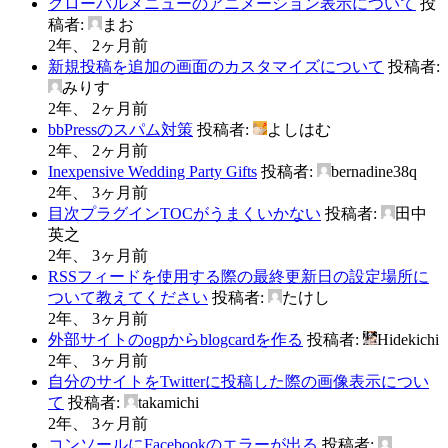
グローバルメニューのアニメーション表示について
投
稿者:
まお
2年、 2ヶ月前
新規投稿を追加の画面のカスタマイズについて
投稿者:
みりす
2年、 2ヶ月前
bbPressのスパム対策
投稿者:
よしはむ
2年、 2ヶ月前
Inexpensive Wedding Party Gifts
投稿者:
bernadine38q
2年、 3ヶ月前
目次プラグインTOCがうまくいかない
投稿者:
田中
英之
2年、 3ヶ月前
RSSフィードを使用する際の最終更新日の設定場所に
ついて教えてください
投稿者:
たけし
2年、 3ヶ月前
外部サイトのogpからblogcardを作る
投稿者:
Hidekichi
2年、 3ヶ月前
自分のサイトをTwitterに投稿した際の画像表示につい
て
投稿者:
takamichi
2年、 3ヶ月前
コンソールにFacebookのエラーが出る
投稿者: