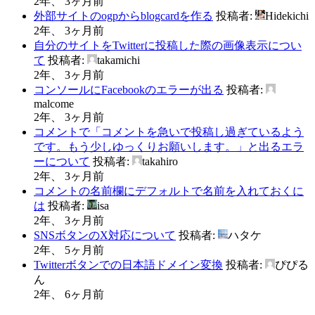
2年、 3ヶ月前
外部サイトのogpからblogcardを作る
投稿者:
Hidekichi
2年、 3ヶ月前
自分のサイトをTwitterに投稿した際の画像表示につい
て
投稿者:
takamichi
2年、 3ヶ月前
コンソールにFacebookのエラーが出る
投稿者:
malcome
2年、 3ヶ月前
コメントで「コメントを急いで投稿し過ぎているよう
です。もう少しゆっくりお願いします。」と出るエラ
ーについて
投稿者:
takahiro
2年、 3ヶ月前
コメントの名前欄にデフォルトで名前を入れておくに
は
投稿者:
isa
2年、 3ヶ月前
SNSボタンのX対応について
投稿者:
ハタケ
2年、 5ヶ月前
Twitterボタンでの日本語ドメイン変換
投稿者:
ぴぴる
ん
2年、 6ヶ月前