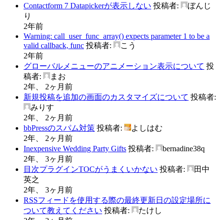
Contactform 7 Datapickerが表示しない
投稿者:
ぼんじ
り
2年前
Warning: call_user_func_array() expects parameter 1 to be a
valid callback, func
投稿者:
こう
2年前
グローバルメニューのアニメーション表示について
投
稿者:
まお
2年、 2ヶ月前
新規投稿を追加の画面のカスタマイズについて
投稿者:
みりす
2年、 2ヶ月前
bbPressのスパム対策
投稿者:
よしはむ
2年、 2ヶ月前
Inexpensive Wedding Party Gifts
投稿者:
bernadine38q
2年、 3ヶ月前
目次プラグインTOCがうまくいかない
投稿者:
田中
英之
2年、 3ヶ月前
RSSフィードを使用する際の最終更新日の設定場所に
ついて教えてください
投稿者:
たけし