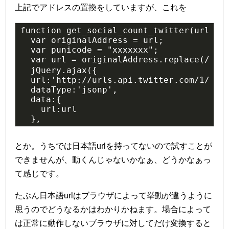
上記でアドレスの置換をしていますが、これを
function get_social_count_twitter(url, se
  var originalAddress = url;

  var punicode = "xxxxxxx";

  var url = originalAddress.replace(/
  jQuery.ajax({

  url:'http://urls.api.twitter.com/1/urls
  dataType:'jsonp',

  data:{

    url:url

  },
とか。うちでは日本語urlを持ってないので試すことが
できませんが、動くんじゃないかなぁ、どうかなぁっ
て感じです。
たぶん日本語urlはブラウザによって挙動が違うように
思うのでどうなるかはわかりかねます。場合によって
は正常に動作しないブラウザに対してだけ変換すると