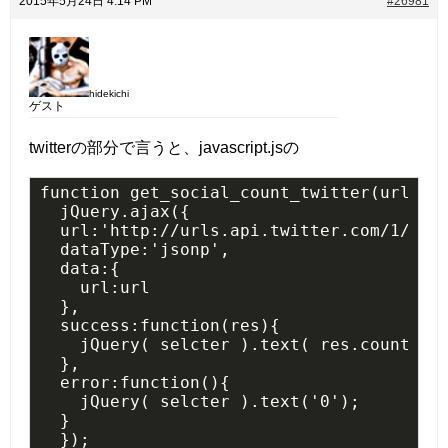
2015年5月24日 4:14 PM
#26981
hidekichi
ゲスト
twitterの部分で言うと、javascript.jsの
function get_social_count_twitter(url, se
  jQuery.ajax({

  url:'http://urls.api.twitter.com/1/urls
  dataType:'jsonp',

  data:{

    url:url

  },

  success:function(res){

    jQuery( selcter ).text( res.count || 
  },

  error:function(){

    jQuery( selcter ).text('0');

  }

  });
