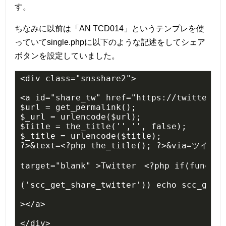
す。
ちなみに以前は「AN TCD014」というテンプレを使
っていてsingle.phpに以下のような記述をしてシェア
ボタンを設定していました。
<div class="snsshare2">

<a id="share_tw" href="https://twitter.co
$url = get_permalink();

$_url = urlencode($url);

$title = the_title('','', false);

$_title = urlencode($title);

?>&text=<?php the_title(); ?>&via=ツイ
target="blank" >Twitter　<?php if(function
('scc_get_share_twitter')) echo scc_get_s
></a>

</div>