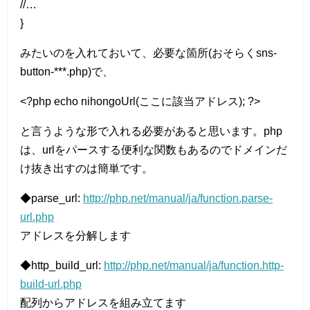
//…
}
みたいのを入れておいて、必要な箇所(おそらくsns-
button-***.php)で、
<?php echo nihongoUrl(ここに該当アドレス); ?>
と言うような形で入れる必要があると思います。php
は、urlをパースする便利な関数もあるのでドメインだ
け抜き出すのは簡単です。
◆parse_url:
http://php.net/manual/ja/function.parse-
url.php
アドレスを分解します
◆http_build_url:
http://php.net/manual/ja/function.http-
build-url.php
配列からアドレスを組み立てます