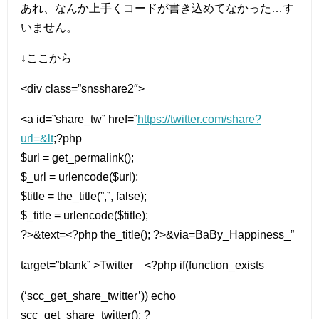
あれ、なんか上手くコードが書き込めてなかった…す
いません。
↓ここから
<div class=”snsshare2″>
<a id=”share_tw” href=”
https://twitter.com/share?
url=&lt
;?php
$url = get_permalink();
$_url = urlencode($url);
$title = the_title(”,”, false);
$_title = urlencode($title);
?>&text=<?php the_title(); ?>&via=BaBy_Happiness_”
target=”blank” >Twitter <?php if(function_exists
(‘scc_get_share_twitter’)) echo
scc_get_share_twitter(); ?