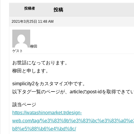
投稿者
投稿
2021年3月25日 11:48 AM
柳田
ゲスト
お世話になっております。
柳田と申します。
simplicity2をカスタマイズ中です。
以下タグ一覧のページが、articleのpost-idを取得で
該当ページ
https://watashinomarket.trdesign-
web.com/tag/%e3%83%9b%e3%83%bc%e3%83%a0%
b8%e5%88%b6%e4%bd%9c/