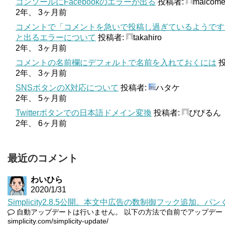
コンソールにFacebookのエラーが出る
投稿者:
malcom
2年、 3ヶ月前
コメントで「コメントを急いで投稿し過ぎているようです
と出るエラーについて
投稿者:
takahiro
2年、 3ヶ月前
コメントの名前欄にデフォルトで名前を入れておくには
投
2年、 3ヶ月前
SNSボタンのX対応について
投稿者:
ハタケ
2年、 5ヶ月前
Twitterボタンでの日本語ドメイン変換
投稿者:
ぴぴるん
2年、 6ヶ月前
最近のコメント
わいひら
2020/1/31
Simplicity2.8.5公開。本文中広告の数制御フック追加。
自動アップデートは行いません。 以下の方法で自前でアップデートしてい
simplicity.com/simplicity-update/