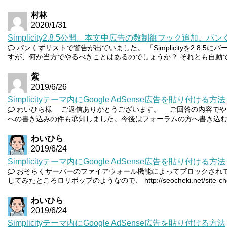
村林
2020/1/31
Simplicity2.8.5公開。本文中広告の数制御フック追加。
パンくずリストで警告が出ていました。 「Simplicityを2.8.
すが、何か当方でやるべきことはあるのでしょうか？ それとも自動でバ
紫
2019/6/26
Simplicityテーマ内にGoogle AdSense広告を貼り付ける方法
わいひら様 ご返信ありがとうございます。 ご回答の内容でや
への書き込みの件も承知しました。今後はフォーラムの方へ書き込
わいひら
2019/6/24
Simplicityテーマ内にGoogle AdSense広告を貼り付ける方法
おそらくサーバーのファイアウォール機能によってブロックされて
してみたところロリポップのようなので、 http://seocheki.net/site-che
わいひら
2019/6/24
Simplicityテーマ内にGoogle AdSense広告を貼り付ける方法