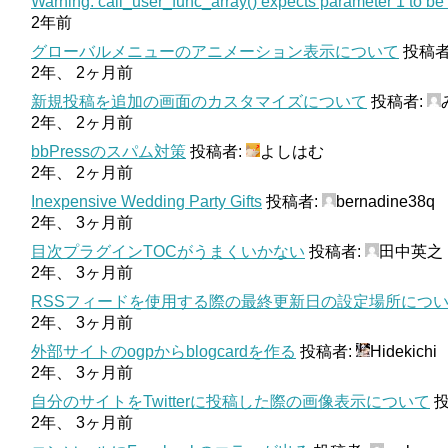
Warning: call_user_func_array() expects parameter 1 to be a
2年前
グローバルメニューのアニメーション表示について
投稿者
2年、 2ヶ月前
新規投稿を追加の画面のカスタマイズについて
投稿者:
2年、 2ヶ月前
bbPressのスパム対策
投稿者:
よしはむ
2年、 2ヶ月前
Inexpensive Wedding Party Gifts
投稿者:
bernadine38q
2年、 3ヶ月前
目次プラグインTOCがうまくいかない
投稿者:
田中英之
2年、 3ヶ月前
RSSフィードを使用する際の最終更新日の設定場所につ
2年、 3ヶ月前
外部サイトのogpからblogcardを作る
投稿者:
Hidekichi
2年、 3ヶ月前
自分のサイトをTwitterに投稿した際の画像表示について
投
2年、 3ヶ月前