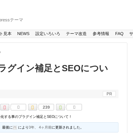
ressテーマ
ト見本
NEWS
設定いろいろ
テーマ改造
参考情報
FAQ
も
ラグイン補足とSEOについ
PR
239
語化する事のプラグイン補足とSEOについて！
、最後に
により
3年、 4ヶ月前
に更新されました。