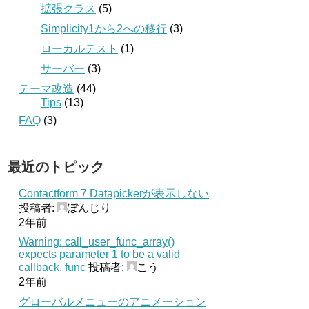
拡張クラス
(5)
Simplicity1から2への移行
(3)
ローカルテスト
(1)
サーバー
(3)
テーマ改造
(44)
Tips
(13)
FAQ
(3)
最近のトピック
Contactform 7 Datapickerが表示しない
投稿者:
ぼんじり
2年前
Warning: call_user_func_array()
expects parameter 1 to be a valid
callback, func
投稿者:
こう
2年前
グローバルメニューのアニメーション