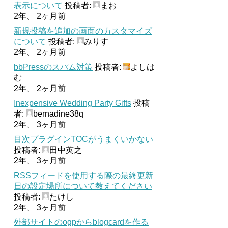
表示について
投稿者:
まお
2年、 2ヶ月前
新規投稿を追加の画面のカスタマイズ
について
投稿者:
みりす
2年、 2ヶ月前
bbPressのスパム対策
投稿者:
よしは
む
2年、 2ヶ月前
Inexpensive Wedding Party Gifts
投稿
者:
bernadine38q
2年、 3ヶ月前
目次プラグインTOCがうまくいかない
投稿者:
田中英之
2年、 3ヶ月前
RSSフィードを使用する際の最終更新
日の設定場所について教えてください
投稿者:
たけし
2年、 3ヶ月前
外部サイトのogpからblogcardを作る