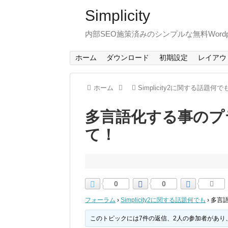
Simplicity
内部SEO施策済みのシンプルな無料Wordp
ホーム
ダウンロード
初期設定
レイアウ
ホーム
Simplicity2に関する話題何で
多言語化する事のプ
て！
0
0
フォーラム
›
Simplicity2に関する話題何でも
›
多言
このトピックには7件の返信、2人の参加者があり