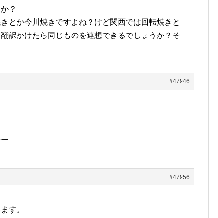
すか？
焼きとか今川焼きですよね？けど関西では回転焼きと
動翻訳かけたら同じものを連想できるでしょうか？そ
#47946
やー
#47956
います。