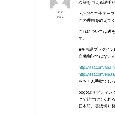
誤解を与える説明
マグ
> ただ全て子テー
ゲスト
この理由を教えて
これについては親
す。
■多言語プラグインb
自動翻訳ではない
http://test.com/a
http://test.com/en
もちろん手動でし
bogoはサブディ
クで紐付けてくれ
日本語、英語切り