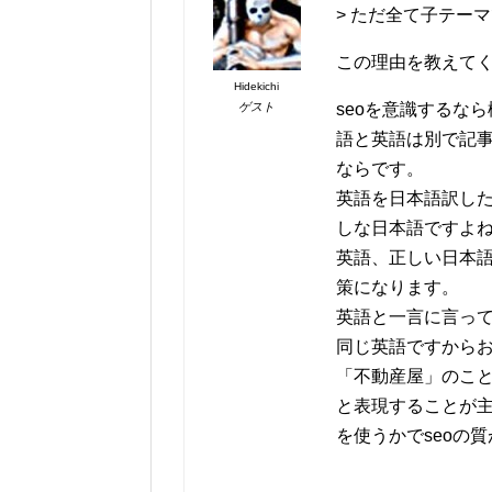
> ただ全て子テー
この理由を教えて
Hidekichi
ゲスト
seoを意識するな
語と英語は別で記事
ならです。
英語を日本語訳し
しな日本語ですよ
英語、正しい日本語
策になります。
英語と一言に言っ
同じ英語ですから
「不動産屋」のことを「
と表現することが
を使うかでseoの