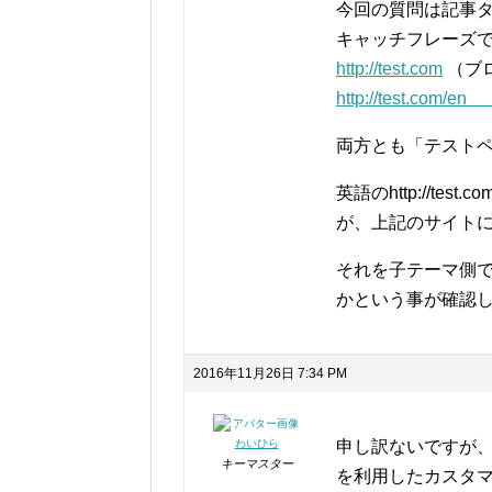
今回の質問は記事
キャッチフレーズ
http://test.com
（ブ
http://test.
両方とも「テスト
英語のhttp://te
が、上記のサイト
それを子テーマ側で
かという事が確認
2016年11月26日 7:34 PM
わいひら
申し訳ないですが
キーマスター
を利用したカスタ