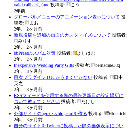
valid callback, func
投稿者:
こう
2年前
グローバルメニューのアニメーション表示について
投
稿者:
まお
2年、 2ヶ月前
新規投稿を追加の画面のカスタマイズについて
投稿者:
みりす
2年、 2ヶ月前
bbPressのスパム対策
投稿者:
よしはむ
2年、 2ヶ月前
Inexpensive Wedding Party Gifts
投稿者:
bernadine38q
2年、 3ヶ月前
目次プラグインTOCがうまくいかない
投稿者:
田中
英之
2年、 3ヶ月前
RSSフィードを使用する際の最終更新日の設定場所に
ついて教えてください
投稿者:
たけし
2年、 3ヶ月前
外部サイトのogpからblogcardを作る
投稿者:
Hidekichi
2年、 3ヶ月前
自分のサイトをTwitterに投稿した際の画像表示につい