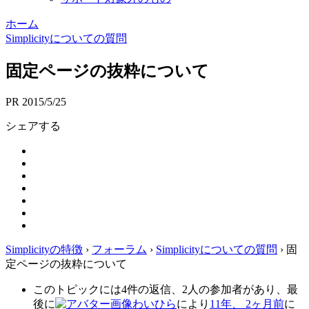
ホーム
Simplicityについての質問
固定ページの抜粋について
PR
2015/5/25
シェアする
Simplicityの特徴
›
フォーラム
›
Simplicityについての質問
›
固
定ページの抜粋について
このトピックには4件の返信、2人の参加者があり、最
後に
わいひら
により
11年、 2ヶ月前
に