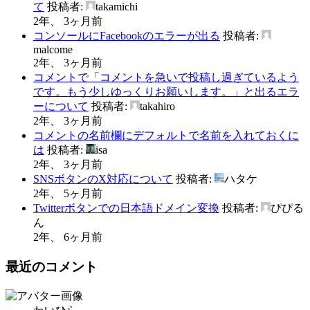
て
投稿者:
takamichi
2年、 3ヶ月前
コンソールにFacebookのエラーが出る
投稿者:
malcome
2年、 3ヶ月前
コメントで「コメントを急いで投稿し過ぎているよう
です。もう少しゆっくりお願いします。」と出るエラ
ーについて
投稿者:
takahiro
2年、 3ヶ月前
コメントの名前欄にデフォルトで名前を入れておくに
は
投稿者:
isa
2年、 3ヶ月前
SNSボタンのX対応について
投稿者:
ハタケ
2年、 5ヶ月前
Twitterボタンでの日本語ドメイン変換
投稿者:
ぴぴる
ん
2年、 6ヶ月前
最近のコメント