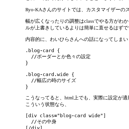
Ryo-KAさんのサイトでは、カスタマイザー
幅が広くなったりの調整はclassでやる方が
ルが上書きしているよりは簡単に直せるはずで
内容的に、わいひらさんへの話になってしまい
.blog-card {

  //ボーダーとか色々の設定

} 

.blog-card.wide {

  //幅広の時のサイズ

}
こうなってると、html上でも、実際に設定が
こういう状態なら、
[div class="blog-card wide"]

  //その中身

[/div]