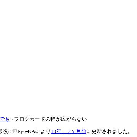
何でも
›
ブログカードの幅が広がらない
最後に
Ryo-KA
により
10年、 7ヶ月前
に更新されました。