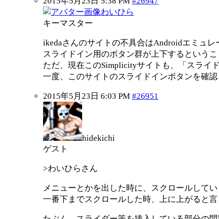
2015年5月23日 5:38 PM
#26947
わいひら
キーマスター
ikedaさんのサイトの不具合はAndroidエミュ
スライドイン用のボタン群が上下するというこ
ただ、現在このSimplicityサイトも、「
一度、このサイトのスライドインボタンを確認
2015年5月23日 6:03 PM
#26951
hidekichi
ゲスト
>わいひらさん
メニューとかを出した時に、スクロールしてい
一番下までスクロールした時、上に上がると言
たぶん、スライダー等を挿入している部分の問