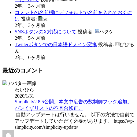
2年、 3ヶ月前
コメントの名前欄にデフォルトで名前を入れておくに
は
投稿者:
isa
2年、 3ヶ月前
SNSボタンのX対応について
投稿者:
ハタケ
2年、 5ヶ月前
Twitterボタンでの日本語ドメイン変換
投稿者:
ぴぴる
ん
2年、 6ヶ月前
最近のコメント
わいひら
2020/1/31
Simplicity2.8.5公開。本文中広告の数制御フック追加。
パンくずリストの不具合修正。
自動アップデートは行いません。 以下の方法で自前で
アップデートしていただく必要があります。 https://wp-
simplicity.com/simplicity-update/