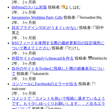
2年、 2ヶ月前
bbPressのスパム対策
投稿者:
よしはむ
2年、 2ヶ月前
Inexpensive Wedding Party Gifts
投稿者:
bernadine38q
2年、 3ヶ月前
目次プラグインTOCがうまくいかない
投稿者:
田中
英之
2年、 3ヶ月前
RSSフィードを使用する際の最終更新日の設定場所に
ついて教えてください
投稿者:
たけし
2年、 3ヶ月前
外部サイトのogpからblogcardを作る
投稿者:
Hidekichi
2年、 3ヶ月前
自分のサイトをTwitterに投稿した際の画像表示につい
て
投稿者:
takamichi
2年、 3ヶ月前
コンソールにFacebookのエラーが出る
投稿者:
malcome
2年、 3ヶ月前
コメントで「コメントを急いで投稿し過ぎているよう
です。もう少しゆっくりお願いします。」と出るエラ
ーについて
投稿者:
takahiro