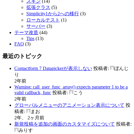
スキン
(14)
拡張クラス
(5)
Simplicity1から2への移行
(3)
ローカルテスト
(1)
サーバー
(3)
テーマ改造
(44)
Tips
(13)
FAQ
(3)
最近のトピック
Contactform 7 Datapickerが表示しない
投稿者:
ぼんじ
り
2年前
Warning: call_user_func_array() expects parameter 1 to be a
valid callback, func
投稿者:
こう
2年前
グローバルメニューのアニメーション表示について
投
稿者:
まお
2年、 2ヶ月前
新規投稿を追加の画面のカスタマイズについて
投稿者:
みりす