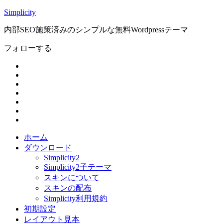
Simplicity
内部SEO施策済みのシンプルな無料Wordpressテーマ
フォローする
ホーム
ダウンロード
Simplicity2
Simplicity2子テーマ
スキンについて
スキンの配布
Simplicity利用規約
初期設定
レイアウト見本