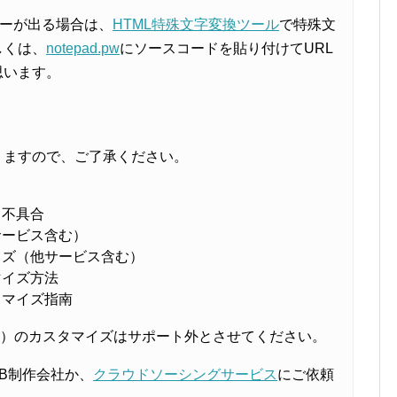
ラーが出る場合は、
HTML特殊文字変換ツール
で特殊文
しくは、
notepad.pw
にソースコードを貼り付けてURL
思います。
りますので、ご了承ください。
る不具合
サービス含む）
イズ（他サービス含む）
マイズ方法
タマイズ指南
jQuery）のカスタマイズはサポート外とさせてください。
B制作会社か、
クラウドソーシングサービス
にご依頼