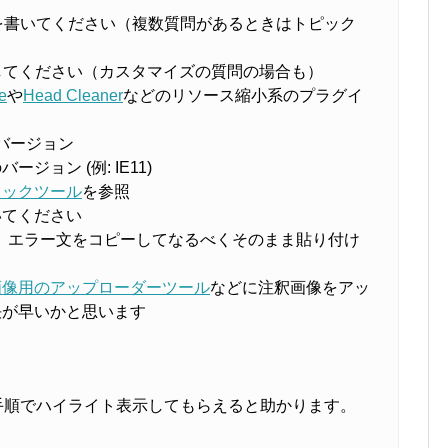
を書いてください（複数質問があるときはトピック
してください（カスタマイズの質問の場合も）
e
や
Head Cleaner
などのリソース縮小系のプラグイ
マ のバージョン
ョン (例: IE11)
ェックツール
を参照
いてください
、エラー文をコピーしてなるべくそのまま貼り付け
画像用のアップローダーツール
などに注釈画像をアッ
決が早いかと思います
手順でハイライト表示してもらえると助かります。