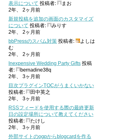
表示について
投稿者:
まお
2年、 2ヶ月前
新規投稿を追加の画面のカスタマイズ
について
投稿者:
みりす
2年、 2ヶ月前
bbPressのスパム対策
投稿者:
よしは
む
2年、 2ヶ月前
Inexpensive Wedding Party Gifts
投稿
者:
bernadine38q
2年、 3ヶ月前
目次プラグインTOCがうまくいかない
投稿者:
田中英之
2年、 3ヶ月前
RSSフィードを使用する際の最終更新
日の設定場所について教えてください
投稿者:
たけし
2年、 3ヶ月前
外部サイトのogpからblogcardを作る