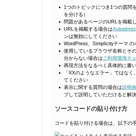
1つのトピックにつき1つの質問
を分ける）
問題があるページのURLを掲載
URLを掲載する場合は
Autoptimiz
ンは無効にしてください
WordPress、Simplicityテー
使用しているブラウザ名称とそのバージ
分からない場合は
ご利用環境チ
再現方法をなるべく具体的に書
「XXのようなエラー」ではなく
てください
表示に関する質問の場合は
説明
プして説明していただけると解
ソースコードの貼り付け方
コードを貼り付ける場合は、以下の