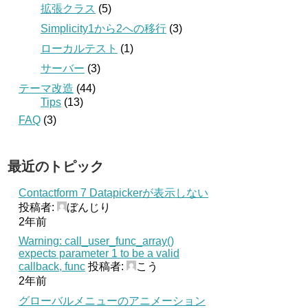
拡張クラス
(5)
Simplicity1から2への移行
(3)
ローカルテスト
(1)
サーバー
(3)
テーマ改造
(44)
Tips
(13)
FAQ
(3)
最近のトピック
Contactform 7 Datapickerが表示しない
投稿者:
ぼんじり
2年前
Warning: call_user_func_array()
expects parameter 1 to be a valid
callback, func
投稿者:
こう
2年前
グローバルメニューのアニメーション